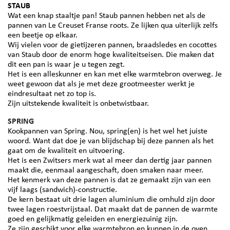
STAUB
Wat een knap staaltje pan! Staub pannen hebben net als de
pannen van Le Creuset Franse roots. Ze lijken qua uiterlijk zelfs
een beetje op elkaar.
Wij vielen voor de gietijzeren pannen, braadsledes en cocottes
van Staub door de enorm hoge kwaliteitseisen. Die maken dat
dit een pan is waar je u tegen zegt.
Het is een alleskunner en kan met elke warmtebron overweg. Je
weet gewoon dat als je met deze grootmeester werkt je
eindresultaat net zo top is.
Zijn uitstekende kwaliteit is onbetwistbaar.
SPRING
Kookpannen van Spring.
Nou, spring(en) is het wel het juiste
woord. Want dat doe je van blijdschap bij deze pannen als het
gaat om de kwaliteit en uitvoering.
Het is een Zwitsers merk wat al meer dan dertig jaar pannen
maakt die, eenmaal aangeschaft, doen smaken naar meer.
Het kenmerk van deze pannen is dat ze gemaakt zijn van een
vijf laags (sandwich)-constructie.
De kern bestaat uit drie lagen aluminium die omhuld zijn door
twee lagen roestvrijstaal. Dat maakt dat de pannen de warmte
goed en gelijkmatig geleiden en energiezuinig zijn.
Ze zijn geschikt voor elke warmtebron en kunnen in de oven.