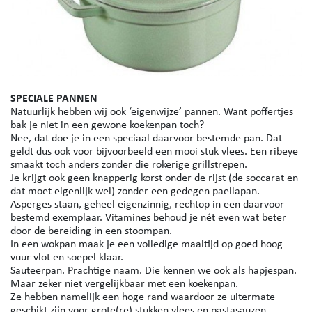
SPECIALE PANNEN​​​​​​​
Natuurlijk hebben wij ook ‘eigenwijze’ pannen. Want poffertjes
bak je niet in een gewone koekenpan toch?
Nee, dat doe je in een speciaal daarvoor bestemde pan. Dat
geldt dus ook voor bijvoorbeeld een mooi stuk vlees. Een ribeye
smaakt toch anders zonder die rokerige grillstrepen.
Je krijgt ook geen knapperig korst onder de rijst (de soccarat en
dat moet eigenlijk wel) zonder een gedegen paellapan.
Asperges staan, geheel eigenzinnig, rechtop in een daarvoor
bestemd exemplaar. Vitamines behoud je nét even wat beter
door de bereiding in een stoompan.
In een wokpan maak je een volledige maaltijd op goed hoog
vuur vlot en soepel klaar.
Sauteerpan. Prachtige naam. Die kennen we ook als hapjespan.
Maar zeker niet vergelijkbaar met een koekenpan.
​​​​​​​Ze hebben namelijk een hoge rand waardoor ze uitermate
geschikt zijn voor grote(re) stukken vlees en pastasauzen.