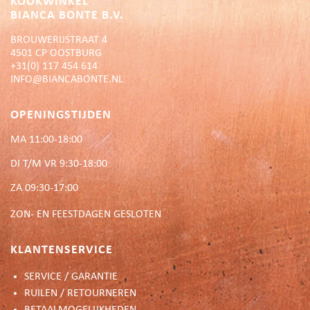
KOOKWINKEL
BIANCA BONTE B.V.
BROUWERIJSTRAAT 4
4501 CP OOSTBURG
+31(0) 117 454 614
INFO@BIANCABONTE.NL
OPENINGSTIJDEN
MA 11:00-18:00
DI T/M VR 9:30-18:00
ZA 09:30-17:00
ZON- EN FEESTDAGEN GESLOTEN
KLANTENSERVICE
SERVICE / GARANTIE
RUILEN / RETOURNEREN
BETAALMOGELIJKHEDEN