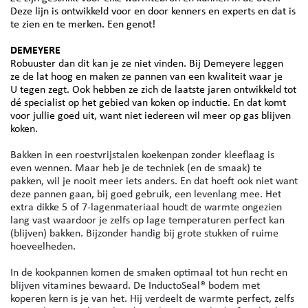
Deze lijn is ontwikkeld voor en door kenners en experts en dat is
te zien en te merken. Een genot!
DEMEYERE
​​​​​​​Robuuster dan dit kan je ze niet vinden. Bij Demeyere leggen
ze de lat hoog en maken ze pannen van een kwaliteit waar je
U tegen zegt. Ook hebben ze zich de laatste jaren ontwikkeld tot
dé specialist op het gebied van koken op inductie. En dat komt
voor jullie goed uit, want niet iedereen wil meer op gas blijven
koken.
Bakken in een roestvrijstalen koekenpan zonder kleeflaag is
even wennen. Maar heb je de techniek (en de smaak) te
pakken, wil je nooit meer iets anders. En dat hoeft ook niet want
deze pannen gaan, bij goed gebruik, een levenlang mee. Het
extra dikke 5 of 7-lagenmateriaal houdt de warmte ongezien
lang vast waardoor je zelfs op lage temperaturen perfect kan
(blijven) bakken. Bijzonder handig bij grote stukken of ruime
hoeveelheden.
In de kookpannen komen de smaken optimaal tot hun recht en
blijven vitamines bewaard. De InductoSeal® bodem met
koperen kern is je van het. Hij verdeelt de warmte perfect, zelfs