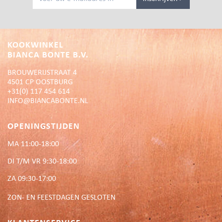
KOOKWINKEL
BIANCA BONTE B.V.
BROUWERIJSTRAAT 4
4501 CP OOSTBURG
+31(0) 117 454 614
INFO@BIANCABONTE.NL
OPENINGSTIJDEN
MA 11:00-18:00
DI T/M VR 9:30-18:00
ZA 09:30-17:00
ZON- EN FEESTDAGEN GESLOTEN