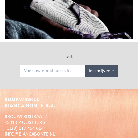
test
Inschrijven >
KOOKWINKEL
BIANCA BONTE B.V.
BROUWERIJSTRAAT 4
4501 CP OOSTBURG
+31(0) 117 454 614
INFO@BIANCABONTE.NL