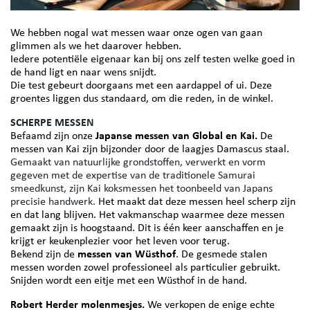
We hebben nogal wat messen waar onze ogen van gaan
glimmen als we het daarover hebben.
Iedere potentiële eigenaar kan bij ons zelf testen welke goed in
de hand ligt en naar wens snijdt.
Die test gebeurt doorgaans met een aardappel of ui. Deze
groentes liggen dus standaard, om die reden, in de winkel.
SCHERPE MESSEN
​​​​​​​Befaamd zijn onze
Japanse messen van Global en Kai.
De
messen van Kai zijn bijzonder door de laagjes Damascus staal.
Gemaakt van natuurlijke grondstoffen, verwerkt en vorm
gegeven met de expertise van de traditionele Samurai
smeedkunst, zijn Kai koksmessen het toonbeeld van Japans
precisie handwerk​​​​​​​.
Het maakt dat deze messen heel scherp zijn
en dat lang blijven. Het vakmanschap waarmee deze messen
gemaakt zijn is hoogstaand. Dit is één keer aanschaffen en je
krijgt er keukenplezier voor het leven voor terug.
Bekend zijn de
messen van Wüsthof
. De gesmede stalen
messen worden zowel professioneel als particulier gebruikt.
Snijden wordt een eitje met een Wüsthof in de hand.
Robert Herder molenmesjes.
We verkopen de enige echte