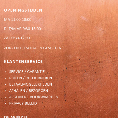
OPENINGSTIJDEN
MA 11:00-18:00
DI T/M VR 9:30-18:00
ZA 09:30-17:00
ZON- EN FEESTDAGEN GESLOTEN
KLANTENSERVICE
SERVICE / GARANTIE
RUILEN / RETOURNEREN
BETAALMOGELIJKHEDEN
AFHALEN / BEZORGEN
ALGEMENE VOORWAARDEN
PRIVACY BELEID
DE WINKEL