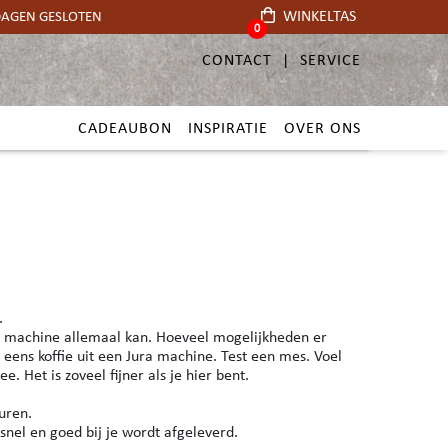
WINKELTAS
TDAGEN GESLOTEN
0
CONTACT
SERVICE
CADEAUBON
INSPIRATIE
OVER ONS
t.
f machine allemaal kan. Hoeveel mogelijkheden er
eens koffie uit een Jura machine. Test een mes. Voel
e. Het is zoveel fijner als je hier bent.
turen.
 snel en goed bij je wordt afgeleverd.