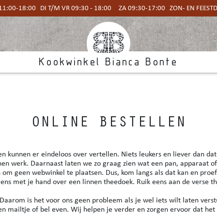
1:00-18:00 DI T/M VR 09:30 - 18:00 ZA 09:30-17:00 ZON- EN FEES
Kookwinkel Bianca Bonte
ONLINE BESTELLEN
 kunnen er eindeloos over vertellen. Niets leukers en liever dan da
nen werk. Daarnaast laten we zo graag zien wat een pan, apparaat o
om geen webwinkel te plaatsen. Dus, kom langs als dat kan en proef 
k eens met je hand over een linnen theedoek. Ruik eens aan de verse the
. Daarom is het voor ons geen probleem als je wel iets wilt laten vers
n mailtje of bel even. Wij helpen je verder en zorgen ervoor dat het