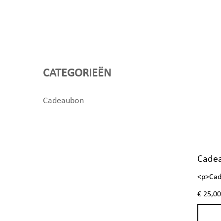
CATEGORIEËN
Cadeaubon
Cadea
<p>Cad
euro</
€ 25,00