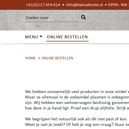
+31(0)117 454 614
info@biancabonte.nl
OPEN: MA 1
MENU
ONLINE BESTELLEN
HOME
ONLINE BESTELLEN
We hebben onnoemelijk veel producten in onze winkel en
Maar ze allemaal in de webwinkel plaatsen is onbegon
zijn. Wij hebben een weloverwogen beslissing genomen 
hoe deze in je hand ligt. Proef een drup olijfolie. Strij
We begrijpen het natuurlijk ook als dit niet past of kan
Weet je wat je zoekt? Of heb je nog een vraag? Stuur ee