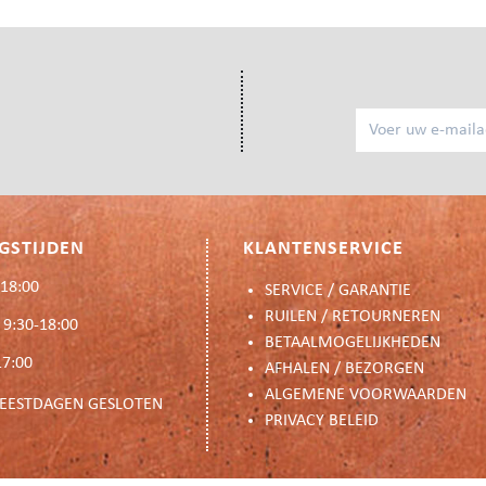
GSTIJDEN
KLANTENSERVICE
18:00
SERVICE / GARANTIE
RUILEN / RETOURNEREN
 9:30-18:00
BETAALMOGELIJKHEDEN
17:00
AFHALEN / BEZORGEN
ALGEMENE VOORWAARDEN
FEESTDAGEN GESLOTEN
PRIVACY BELEID