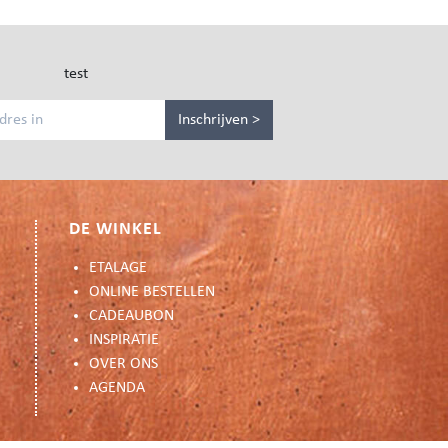
test
Inschrijven >
DE WINKEL
ETALAGE
ONLINE BESTELLEN
CADEAUBON
INSPIRATIE
OVER ONS
AGENDA