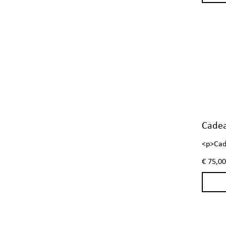
Cadea
<p>Cad
euro</
€ 75,00