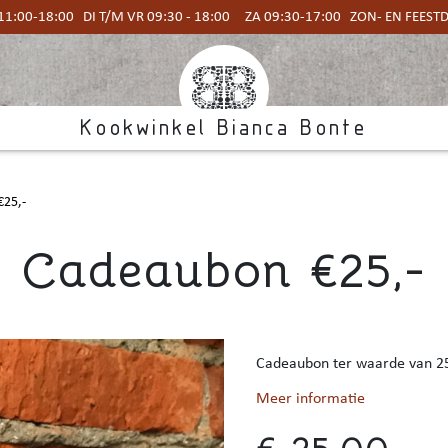
1:00-18:00 DI T/M VR 09:30 - 18:00 ZA 09:30-17:00 ZON- EN FEES
Kookwinkel Bianca Bonte
25,-
Cadeaubon €25,-
Cadeaubon ter waarde van 2
Meer informatie
€ 25,00