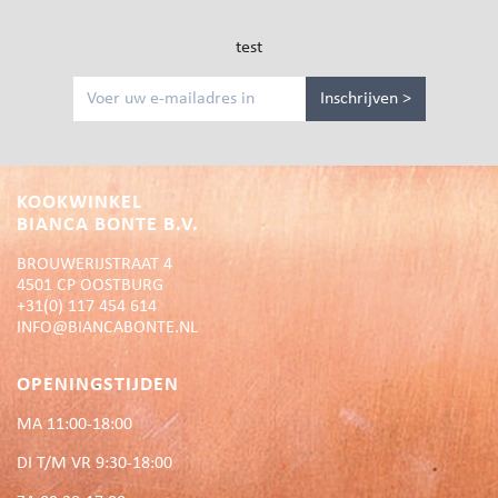
test
Inschrijven >
KOOKWINKEL
BIANCA BONTE B.V.
BROUWERIJSTRAAT 4
4501 CP OOSTBURG
+31(0) 117 454 614
INFO@BIANCABONTE.NL
OPENINGSTIJDEN
MA 11:00-18:00
DI T/M VR 9:30-18:00