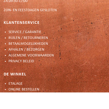
ZA 09:30-17:00
ZON- EN FEESTDAGEN GESLOTEN
KLANTENSERVICE
SERVICE / GARANTIE
RUILEN / RETOURNEREN
BETAALMOGELIJKHEDEN
AFHALEN / BEZORGEN
ALGEMENE VOORWAARDEN
PRIVACY BELEID
DE WINKEL
ETALAGE
ONLINE BESTELLEN
CADEAUBON
INSPIRATIE
OVER ONS